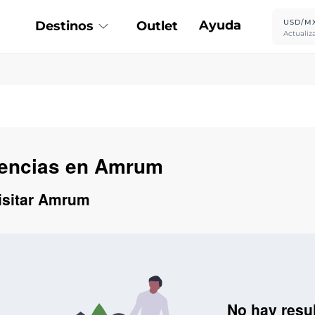
Ayuda
USD/M
Destinos
Outlet
Actualiz
riencias en Amrum
visitar Amrum
No hay resu