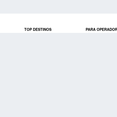
TOP DESTINOS
PARA OPERADO
 y locales
jeros que
Viajes a Europa
Trabaja con nosot
Viajes a Perú
Acceso a operado
Viajes a Egipto
PARA AGENCIAS 
Viajes a Canadá
Trabaja con nosot
Acceso a agencias