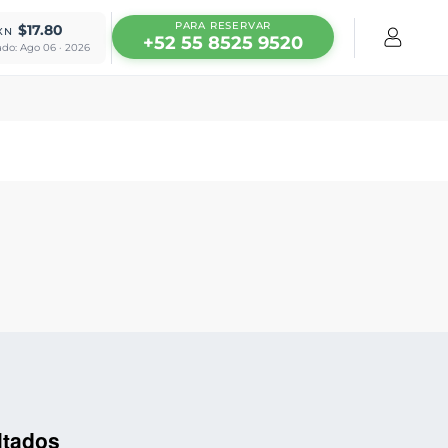
PARA RESERVAR
$17.80
XN
+52 55 8525 9520
ado: Ago 06 · 2026
ltados