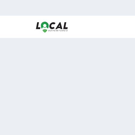
En LocalAdventures reunimos a los mejores expertos
de experiencias al aire libre para acercarlos con via
desean vivir momentos únicos.
Sobre Nosotros
Buen Fin Viajes
¿Por qué elegirnos?
Club Local
Blog
Viajes en pagos
ASOCIADOS A