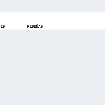
RES
RESEÑAS
ros
Opiniones de clientes
res
¿Es confiable?
Lo que dicen
DE VIAJES
Historias de viajeros
ros
NUESTRA EMPRESA
Nuestra promesa
Nuestra historia