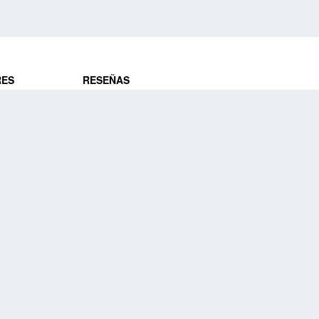
RES
RESEÑAS
ros
Opiniones de clientes
res
¿Es confiable?
Lo que dicen
DE VIAJES
Historias de viajeros
ros
NUESTRA EMPRESA
Nuestra promesa
Nuestra historia