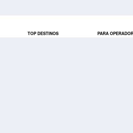
TOP DESTINOS
PARA OPERADO
 y locales
jeros que
Viajes a Europa
Trabaja con nosot
Viajes a Perú
Acceso a operado
Viajes a Egipto
PARA AGENCIAS 
Viajes a Canadá
Trabaja con nosot
Acceso a agencias