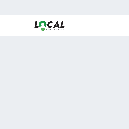
En LocalAdventures reunimos a los mejores expertos
de experiencias al aire libre para acercarlos con via
desean vivir momentos únicos.
Sobre Nosotros
Buen Fin Viajes
¿Por qué elegirnos?
Club Local
Blog
Viajes en pagos
ASOCIADOS A