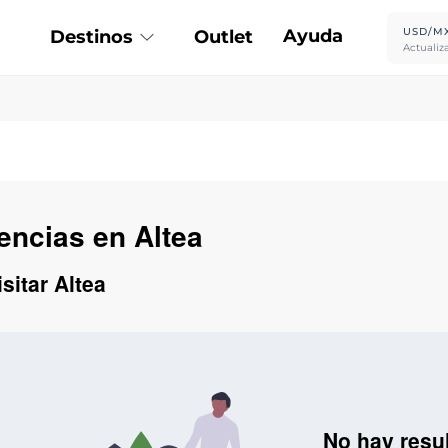
Ayuda
USD/M
Destinos
Outlet
Actualiz
encias en Altea
sitar Altea
No hay resu