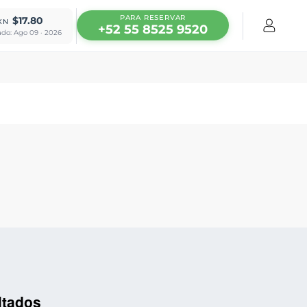
PARA RESERVAR
$17.80
XN
+52 55 8525 9520
ado: Ago 09 · 2026
ltados