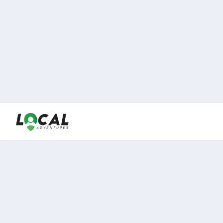
En LocalAdventures reunimos a los mejores expertos y
locales de experiencias al aire libre para acercarlos con
viajeros que desean vivir momentos únicos.
Sobre Nosotros
Buen Fin Viajes
¿Por qué elegirnos?
Club Local
Blog
Viajes en pagos