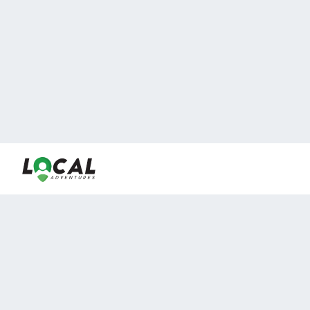
En LocalAdventures reunimos a los mejores expertos y
locales de experiencias al aire libre para acercarlos con
viajeros que desean vivir momentos únicos.
Sobre Nosotros
Buen Fin Viajes
¿Por qué elegirnos?
Club Local
Blog
Viajes en pagos