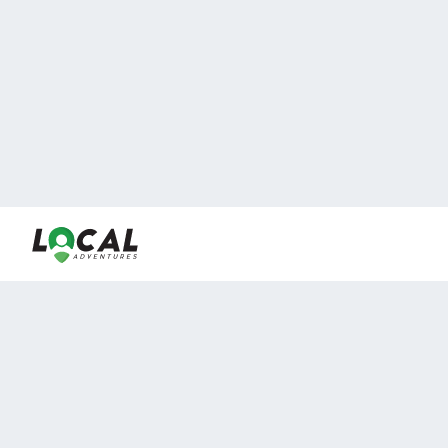
En LocalAdventures reunimos a los mejores expertos y
locales de experiencias al aire libre para acercarlos con
viajeros que desean vivir momentos únicos.
Sobre Nosotros
Buen Fin Viajes
¿Por qué elegirnos?
Club Local
Blog
Viajes en pagos