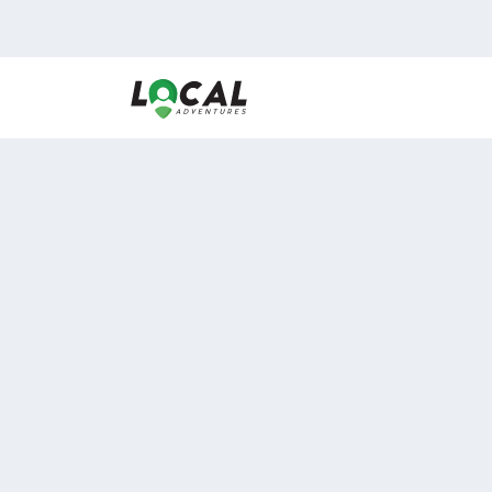
En LocalAdventures reunimos a los mejores expertos
de experiencias al aire libre para acercarlos con via
desean vivir momentos únicos.
Sobre Nosotros
Buen Fin Viajes
¿Por qué elegirnos?
Club Local
Blog
Viajes en pagos
ASOCIADOS A