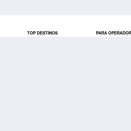
TOP DESTINOS
PARA OPERADO
 y locales
jeros que
Viajes a Europa
Trabaja con nosot
Viajes a Perú
Acceso a operado
Viajes a Egipto
PARA AGENCIAS 
Viajes a Canadá
Trabaja con nosot
Acceso a agencias