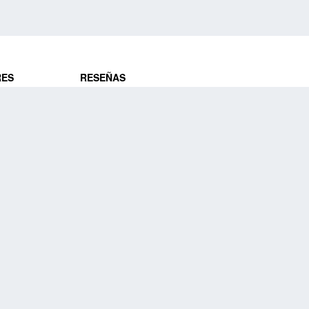
RES
RESEÑAS
ros
Opiniones de clientes
res
¿Es confiable?
Lo que dicen
DE VIAJES
Historias de viajeros
ros
NUESTRA EMPRESA
Nuestra promesa
Nuestra historia