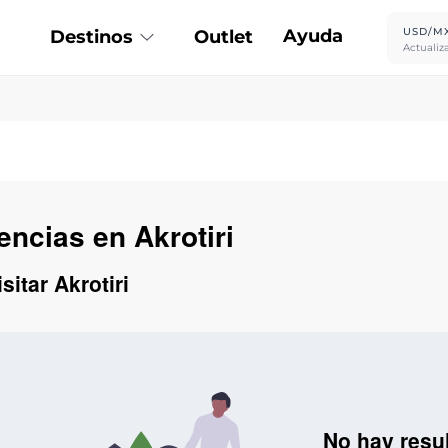
Ayuda
USD/M
Destinos
Outlet
Actualiz
encias en Akrotiri
sitar Akrotiri
No hay resu