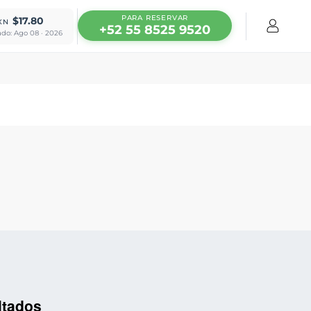
PARA RESERVAR
$17.80
XN
+52 55 8525 9520
ado: Ago 08 · 2026
ltados