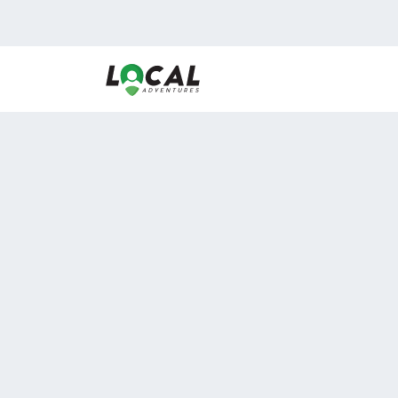
En LocalAdventures reunimos a los mejores expertos
de experiencias al aire libre para acercarlos con via
desean vivir momentos únicos.
Sobre Nosotros
Buen Fin Viajes
¿Por qué elegirnos?
Club Local
Blog
Viajes en pagos
ASOCIADOS A