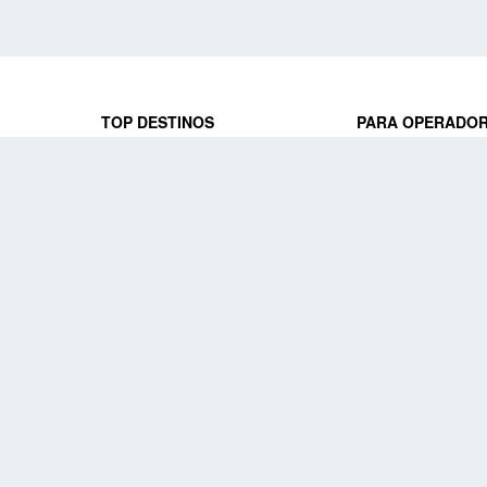
TOP DESTINOS
PARA OPERADO
 y locales
jeros que
Viajes a Europa
Trabaja con nosot
Viajes a Perú
Acceso a operado
Viajes a Egipto
PARA AGENCIAS 
Viajes a Canadá
Trabaja con nosot
Acceso a agencias