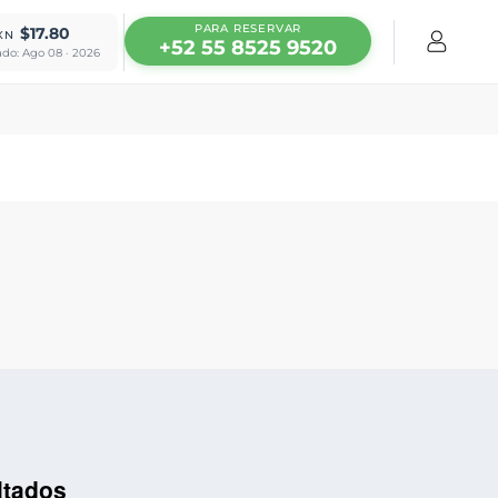
PARA RESERVAR
$17.80
XN
+52 55 8525 9520
ado: Ago 08 · 2026
ltados