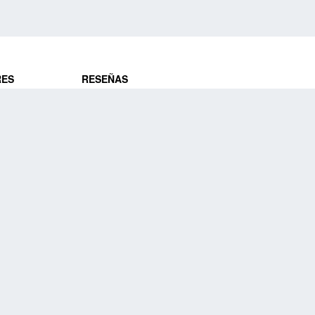
RES
RESEÑAS
ros
Opiniones de clientes
res
¿Es confiable?
Lo que dicen
DE VIAJES
Historias de viajeros
ros
NUESTRA EMPRESA
Nuestra promesa
Nuestra historia