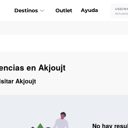
Ayuda
USD/M
Destinos
Outlet
Actualiz
encias en Akjoujt
sitar Akjoujt
No hay resu