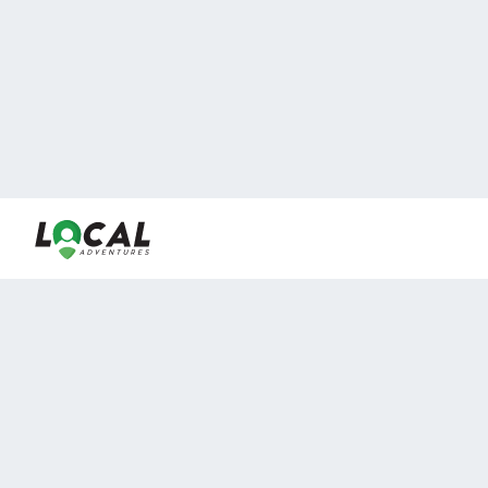
En LocalAdventures reunimos a los mejores expertos y
locales de experiencias al aire libre para acercarlos con
viajeros que desean vivir momentos únicos.
Sobre Nosotros
Buen Fin Viajes
¿Por qué elegirnos?
Club Local
Blog
Viajes en pagos