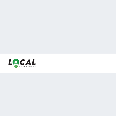
En LocalAdventures reunimos a los mejores expertos y
locales de experiencias al aire libre para acercarlos con
viajeros que desean vivir momentos únicos.
Sobre Nosotros
Buen Fin Viajes
¿Por qué elegirnos?
Club Local
Blog
Viajes en pagos