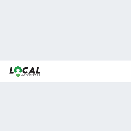
En LocalAdventures reunimos a los mejores expertos y
locales de experiencias al aire libre para acercarlos con
viajeros que desean vivir momentos únicos.
Sobre Nosotros
Buen Fin Viajes
¿Por qué elegirnos?
Club Local
Blog
Viajes en pagos