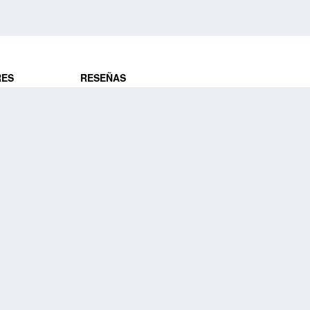
RES
RESEÑAS
ros
Opiniones de clientes
res
¿Es confiable?
Lo que dicen
DE VIAJES
Historias de viajeros
ros
NUESTRA EMPRESA
Nuestra promesa
Nuestra historia