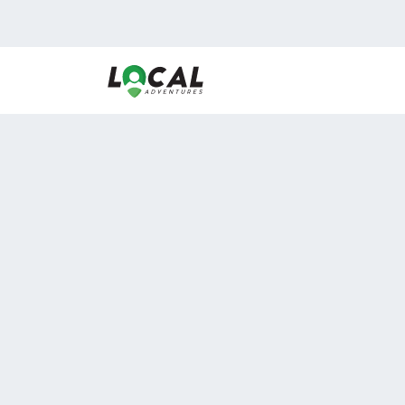
En LocalAdventures reunimos a los mejores expertos
de experiencias al aire libre para acercarlos con via
desean vivir momentos únicos.
Sobre Nosotros
Buen Fin Viajes
¿Por qué elegirnos?
Club Local
Blog
Viajes en pagos
ASOCIADOS A