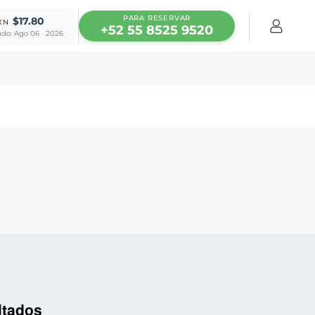
PARA RESERVAR
$17.80
XN
+52 55 8525 9520
ado: Ago 06 · 2026
ltados