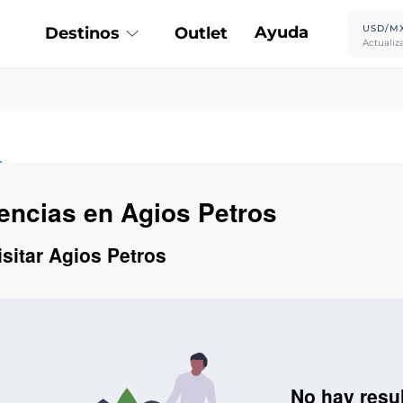
Ayuda
USD/M
Destinos
Outlet
Actualiz
iencias en Agios Petros
isitar Agios Petros
No hay resu