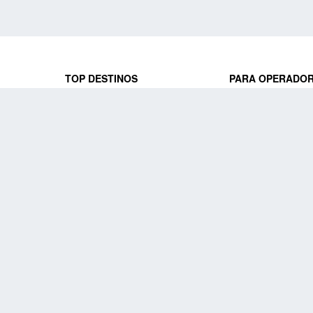
TOP DESTINOS
PARA OPERADO
 y locales
jeros que
Viajes a Europa
Trabaja con nosot
Viajes a Perú
Acceso a operado
Viajes a Egipto
PARA AGENCIAS 
Viajes a Canadá
Trabaja con nosot
Acceso a agencias