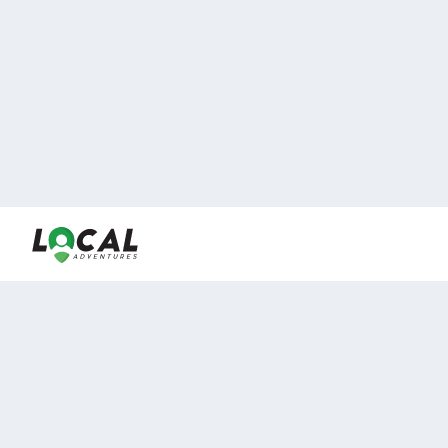
En LocalAdventures reunimos a los mejores expertos y
locales de experiencias al aire libre para acercarlos con
viajeros que desean vivir momentos únicos.
Sobre Nosotros
Buen Fin Viajes
¿Por qué elegirnos?
Club Local
Blog
Viajes en pagos