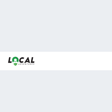
En LocalAdventures reunimos a los mejores expertos y
locales de experiencias al aire libre para acercarlos con
viajeros que desean vivir momentos únicos.
Sobre Nosotros
Buen Fin Viajes
¿Por qué elegirnos?
Club Local
Blog
Viajes en pagos