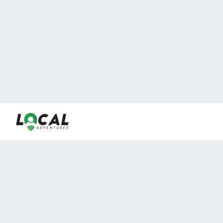
En LocalAdventures reunimos a los mejores expertos y
locales de experiencias al aire libre para acercarlos con
viajeros que desean vivir momentos únicos.
Sobre Nosotros
Buen Fin Viajes
¿Por qué elegirnos?
Club Local
Blog
Viajes en pagos