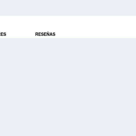
RES
RESEÑAS
ros
Opiniones de clientes
res
¿Es confiable?
Lo que dicen
DE VIAJES
Historias de viajeros
ros
NUESTRA EMPRESA
Nuestra promesa
Nuestra historia