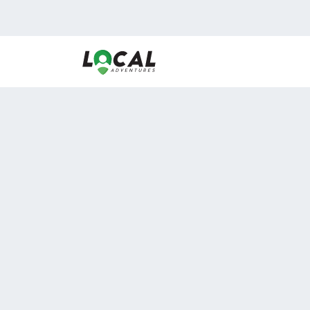
En LocalAdventures reunimos a los mejores expertos
de experiencias al aire libre para acercarlos con via
desean vivir momentos únicos.
Sobre Nosotros
Buen Fin Viajes
¿Por qué elegirnos?
Club Local
Blog
Viajes en pagos
ASOCIADOS A