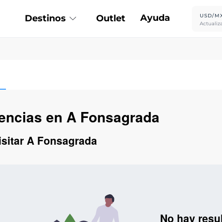
Ayuda
USD/M
Destinos
Outlet
Actualiz
iencias en A Fonsagrada
isitar A Fonsagrada
No hay resu