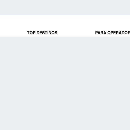
TOP DESTINOS
PARA OPERADO
 y locales
jeros que
Viajes a Europa
Trabaja con nosot
Viajes a Perú
Acceso a operado
Viajes a Egipto
PARA AGENCIAS 
Viajes a Canadá
Trabaja con nosot
Acceso a agencias