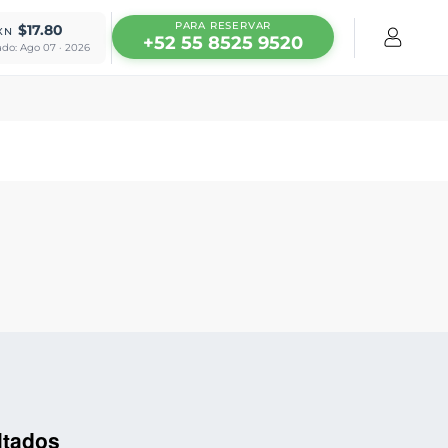
PARA RESERVAR
$17.80
XN
+52 55 8525 9520
ado: Ago 07 · 2026
ltados