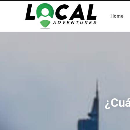
Home
¿Cuá