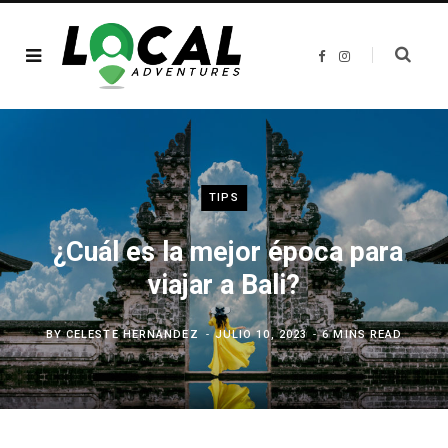
F
I
a
n
c
s
e
t
b
a
o
g
o
r
k
a
m
TIPS
¿Cuál es la mejor época para
viajar a Bali?
BY
CELESTE HERNANDEZ
JULIO 10, 2023
6 MINS READ