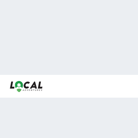
En LocalAdventures reunimos a los mejores expertos y
locales de experiencias al aire libre para acercarlos con
viajeros que desean vivir momentos únicos.
Sobre Nosotros
Buen Fin Viajes
¿Por qué elegirnos?
Club Local