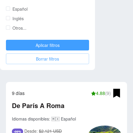
Español
Inglés
Otros...
Aplicar filtros
Borrar filtros
9 días
4.88
(9)
De París A Roma
Idiomas disponibles:
🇲🇽 Español
Desde:
$2,121 USD
-30%