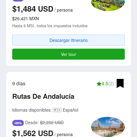
$1,484
USD
/
persona
$26,421
MXN
Hasta 6 MSI, todos los impuestos incluidos
Descargar itinerario
Ver tour
9 días
4.5
(2)
Rutas De Andalucía
Idiomas disponibles:
🇲🇽 Español
Desde:
$2,232 USD
-30%
$1,562
USD
/
persona