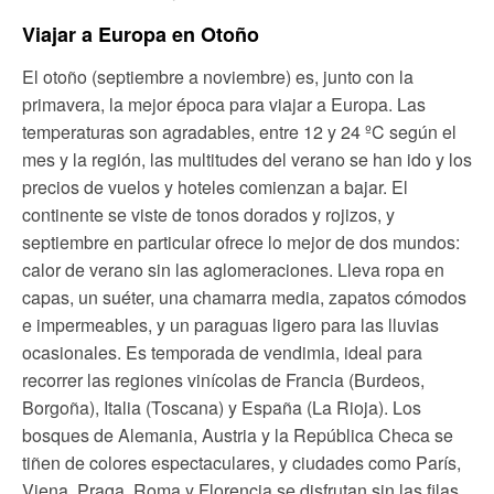
Viajar a Europa en Otoño
El otoño (septiembre a noviembre) es, junto con la
primavera, la mejor época para viajar a Europa. Las
temperaturas son agradables, entre 12 y 24 ºC según el
mes y la región, las multitudes del verano se han ido y los
precios de vuelos y hoteles comienzan a bajar. El
continente se viste de tonos dorados y rojizos, y
septiembre en particular ofrece lo mejor de dos mundos:
calor de verano sin las aglomeraciones. Lleva ropa en
capas, un suéter, una chamarra media, zapatos cómodos
e impermeables, y un paraguas ligero para las lluvias
ocasionales. Es temporada de vendimia, ideal para
recorrer las regiones vinícolas de Francia (Burdeos,
Borgoña), Italia (Toscana) y España (La Rioja). Los
bosques de Alemania, Austria y la República Checa se
tiñen de colores espectaculares, y ciudades como París,
Viena, Praga, Roma y Florencia se disfrutan sin las filas