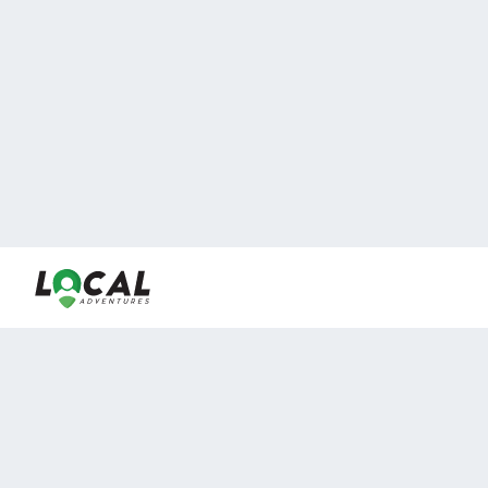
En LocalAdventures reunimos a los mejores expertos y
locales de experiencias al aire libre para acercarlos con
viajeros que desean vivir momentos únicos.
Sobre Nosotros
Buen Fin Viajes
¿Por qué elegirnos?
Club Local