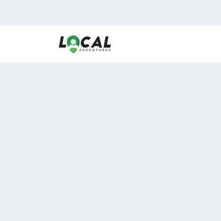
En LocalAdventures reunimos a los mejores expertos
de experiencias al aire libre para acercarlos con via
desean vivir momentos únicos.
Sobre Nosotros
Buen Fin Viajes
¿Por qué elegirnos?
Club Local
Blog
Viajes en pagos
ASOCIADOS A