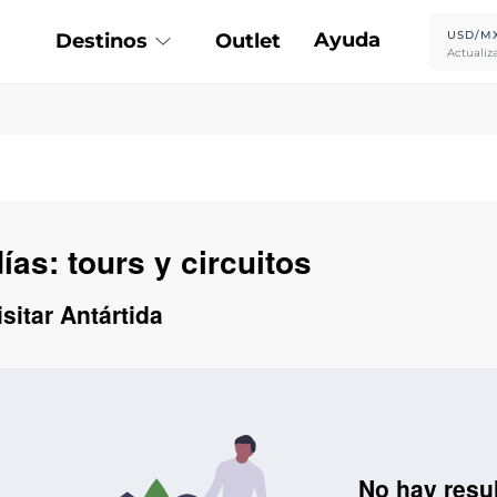
Ayuda
USD/M
Destinos
Outlet
Actualiz
ías: tours y circuitos
sitar Antártida
No hay resu