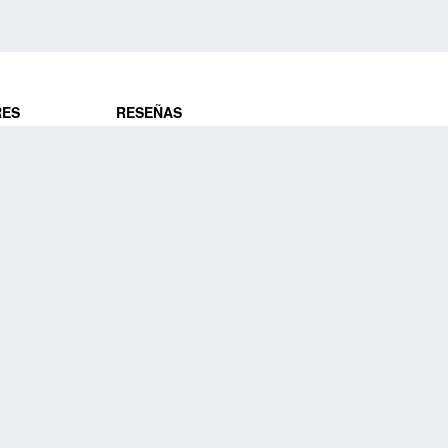
RES
RESEÑAS
ros
Opiniones de clientes
res
¿Es confiable?
Lo que dicen
DE VIAJES
Historias de viajeros
ros
NUESTRA EMPRESA
Nuestra promesa
Nuestra historia