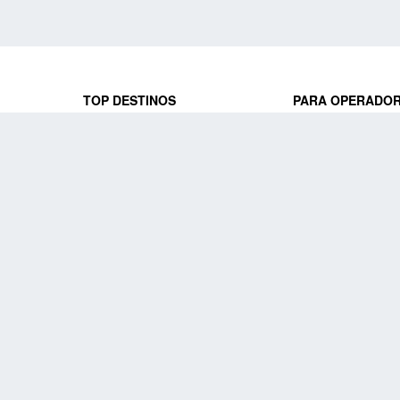
TOP DESTINOS
PARA OPERADO
 y locales
jeros que
Viajes a Europa
Trabaja con nosot
Viajes a Perú
Acceso a operado
Viajes a Egipto
PARA AGENCIAS 
Viajes a Canadá
Trabaja con nosot
Acceso a agencias