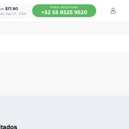
PARA RESERVAR
$17.80
XN
+52 55 8525 9520
ado: Ago 07 · 2026
ltados