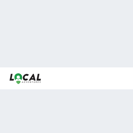
En LocalAdventures reunimos a los mejores expertos y
locales de experiencias al aire libre para acercarlos con
viajeros que desean vivir momentos únicos.
Sobre Nosotros
Buen Fin Viajes
¿Por qué elegirnos?
Club Local