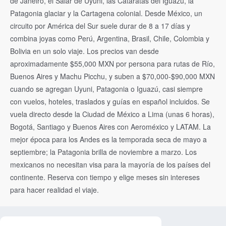
de Janeiro, el Salar de Uyuni, las Cataratas del Iguazú, la
Patagonia glaciar y la Cartagena colonial. Desde México, un
circuito por América del Sur suele durar de 8 a 17 días y
combina joyas como Perú, Argentina, Brasil, Chile, Colombia y
Bolivia en un solo viaje. Los precios van desde
aproximadamente $55,000 MXN por persona para rutas de Río,
Buenos Aires y Machu Picchu, y suben a $70,000-$90,000 MXN
cuando se agregan Uyuni, Patagonia o Iguazú, casi siempre
con vuelos, hoteles, traslados y guías en español incluidos. Se
vuela directo desde la Ciudad de México a Lima (unas 6 horas),
Bogotá, Santiago y Buenos Aires con Aeroméxico y LATAM. La
mejor época para los Andes es la temporada seca de mayo a
septiembre; la Patagonia brilla de noviembre a marzo. Los
mexicanos no necesitan visa para la mayoría de los países del
continente. Reserva con tiempo y elige meses sin intereses
para hacer realidad el viaje.