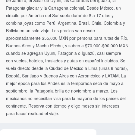
de Janeiro, el Salar de Uyuni, las Cataratas del Iguazú, la
Patagonia glaciar y la Cartagena colonial. Desde México, un
circuito por América del Sur suele durar de 8 a 17 días y
combina joyas como Perú, Argentina, Brasil, Chile, Colombia y
Bolivia en un solo viaje. Los precios van desde
aproximadamente $55,000 MXN por persona para rutas de Río,
Buenos Aires y Machu Picchu, y suben a $70,000-$90,000 MXN
cuando se agregan Uyuni, Patagonia o Iguazú, casi siempre
con vuelos, hoteles, traslados y guías en español incluidos. Se
vuela directo desde la Ciudad de México a Lima (unas 6 horas),
Bogotá, Santiago y Buenos Aires con Aeroméxico y LATAM. La
mejor época para los Andes es la temporada seca de mayo a
septiembre; la Patagonia brilla de noviembre a marzo. Los
mexicanos no necesitan visa para la mayoría de los países del
continente. Reserva con tiempo y elige meses sin intereses
para hacer realidad el viaje.