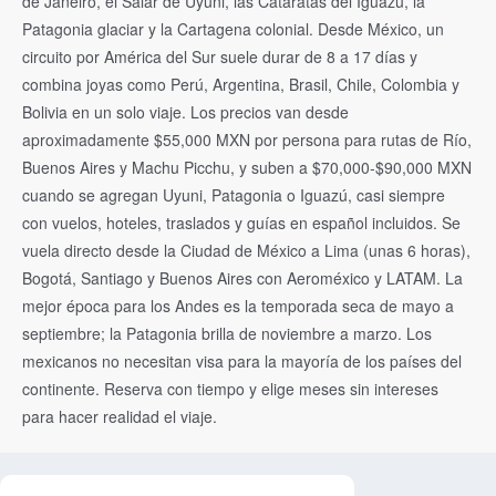
de Janeiro, el Salar de Uyuni, las Cataratas del Iguazú, la
Patagonia glaciar y la Cartagena colonial. Desde México, un
circuito por América del Sur suele durar de 8 a 17 días y
combina joyas como Perú, Argentina, Brasil, Chile, Colombia y
Bolivia en un solo viaje. Los precios van desde
aproximadamente $55,000 MXN por persona para rutas de Río,
Buenos Aires y Machu Picchu, y suben a $70,000-$90,000 MXN
cuando se agregan Uyuni, Patagonia o Iguazú, casi siempre
con vuelos, hoteles, traslados y guías en español incluidos. Se
vuela directo desde la Ciudad de México a Lima (unas 6 horas),
Bogotá, Santiago y Buenos Aires con Aeroméxico y LATAM. La
mejor época para los Andes es la temporada seca de mayo a
septiembre; la Patagonia brilla de noviembre a marzo. Los
mexicanos no necesitan visa para la mayoría de los países del
continente. Reserva con tiempo y elige meses sin intereses
para hacer realidad el viaje.