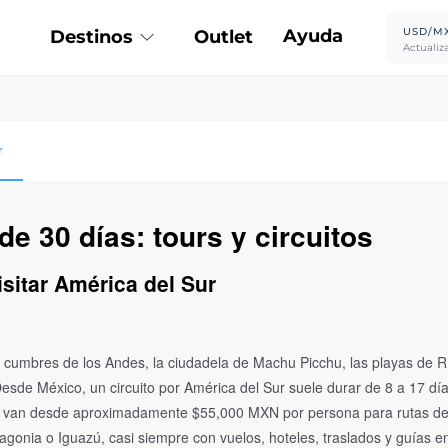
Ayuda
USD/M
Destinos
Outlet
Actualiz
r
de 30 días: tours y circuitos
isitar América del Sur
as cumbres de los Andes, la ciudadela de Machu Picchu, las playas de Rí
 Desde México, un circuito por América del Sur suele durar de 8 a 17 dí
cios van desde aproximadamente $55,000 MXN por persona para rutas d
nia o Iguazú, casi siempre con vuelos, hoteles, traslados y guías en 