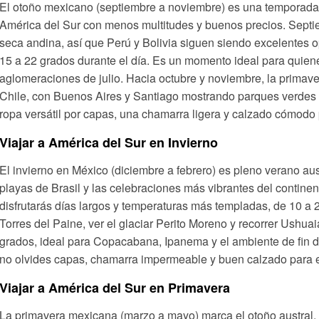
El otoño mexicano (septiembre a noviembre) es una temporada d
América del Sur con menos multitudes y buenos precios. Septi
seca andina, así que Perú y Bolivia siguen siendo excelentes 
15 a 22 grados durante el día. Es un momento ideal para quie
aglomeraciones de julio. Hacia octubre y noviembre, la primave
Chile, con Buenos Aires y Santiago mostrando parques verdes 
ropa versátil por capas, una chamarra ligera y calzado cómodo
Viajar a América del Sur en Invierno
El invierno en México (diciembre a febrero) es pleno verano aus
playas de Brasil y las celebraciones más vibrantes del continen
disfrutarás días largos y temperaturas más templadas, de 10 a 
Torres del Paine, ver el glaciar Perito Moreno y recorrer Ushuai
grados, ideal para Copacabana, Ipanema y el ambiente de fin de
no olvides capas, chamarra impermeable y buen calzado para e
Viajar a América del Sur en Primavera
La primavera mexicana (marzo a mayo) marca el otoño austral, 