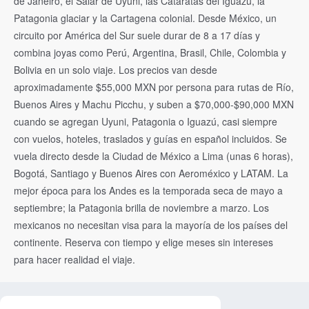
de Janeiro, el Salar de Uyuni, las Cataratas del Iguazú, la
Patagonia glaciar y la Cartagena colonial. Desde México, un
circuito por América del Sur suele durar de 8 a 17 días y
combina joyas como Perú, Argentina, Brasil, Chile, Colombia y
Bolivia en un solo viaje. Los precios van desde
aproximadamente $55,000 MXN por persona para rutas de Río,
Buenos Aires y Machu Picchu, y suben a $70,000-$90,000 MXN
cuando se agregan Uyuni, Patagonia o Iguazú, casi siempre
con vuelos, hoteles, traslados y guías en español incluidos. Se
vuela directo desde la Ciudad de México a Lima (unas 6 horas),
Bogotá, Santiago y Buenos Aires con Aeroméxico y LATAM. La
mejor época para los Andes es la temporada seca de mayo a
septiembre; la Patagonia brilla de noviembre a marzo. Los
mexicanos no necesitan visa para la mayoría de los países del
continente. Reserva con tiempo y elige meses sin intereses
para hacer realidad el viaje.