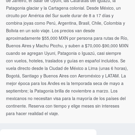
de Janeiro, el Salar de Uyuni, las Cataratas del Iguazú, la
Patagonia glaciar y la Cartagena colonial. Desde México, un
circuito por América del Sur suele durar de 8 a 17 días y
combina joyas como Perú, Argentina, Brasil, Chile, Colombia y
Bolivia en un solo viaje. Los precios van desde
aproximadamente $55,000 MXN por persona para rutas de Río,
Buenos Aires y Machu Picchu, y suben a $70,000-$90,000 MXN
cuando se agregan Uyuni, Patagonia o Iguazú, casi siempre
con vuelos, hoteles, traslados y guías en español incluidos. Se
vuela directo desde la Ciudad de México a Lima (unas 6 horas),
Bogotá, Santiago y Buenos Aires con Aeroméxico y LATAM. La
mejor época para los Andes es la temporada seca de mayo a
septiembre; la Patagonia brilla de noviembre a marzo. Los
mexicanos no necesitan visa para la mayoría de los países del
continente. Reserva con tiempo y elige meses sin intereses
para hacer realidad el viaje.