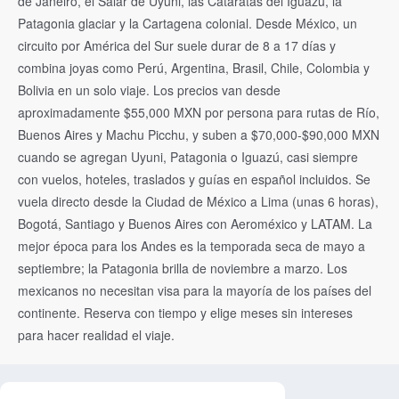
de Janeiro, el Salar de Uyuni, las Cataratas del Iguazú, la
Patagonia glaciar y la Cartagena colonial. Desde México, un
circuito por América del Sur suele durar de 8 a 17 días y
combina joyas como Perú, Argentina, Brasil, Chile, Colombia y
Bolivia en un solo viaje. Los precios van desde
aproximadamente $55,000 MXN por persona para rutas de Río,
Buenos Aires y Machu Picchu, y suben a $70,000-$90,000 MXN
cuando se agregan Uyuni, Patagonia o Iguazú, casi siempre
con vuelos, hoteles, traslados y guías en español incluidos. Se
vuela directo desde la Ciudad de México a Lima (unas 6 horas),
Bogotá, Santiago y Buenos Aires con Aeroméxico y LATAM. La
mejor época para los Andes es la temporada seca de mayo a
septiembre; la Patagonia brilla de noviembre a marzo. Los
mexicanos no necesitan visa para la mayoría de los países del
continente. Reserva con tiempo y elige meses sin intereses
para hacer realidad el viaje.