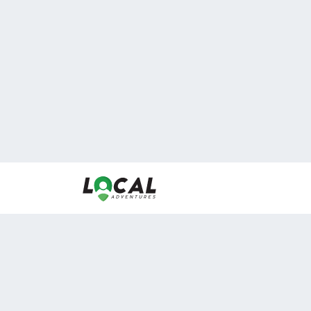
En LocalAdventures reunimos a los mejores expertos
de experiencias al aire libre para acercarlos con via
desean vivir momentos únicos.
Sobre Nosotros
Buen Fin Viajes
¿Por qué elegirnos?
Club Local