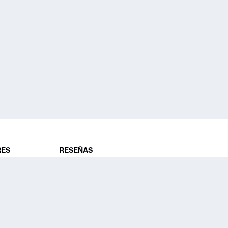
RES
RESEÑAS
ros
Opiniones de clientes
res
¿Es confiable?
Lo que dicen
DE VIAJES
Historias de viajeros