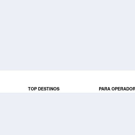
TOP DESTINOS
PARA OPERADO
 y locales
jeros que
Viajes a Europa
Trabaja con nosot
Viajes a Perú
Acceso a operado
Viajes a Egipto
PARA AGENCIAS 
Viajes a Canadá