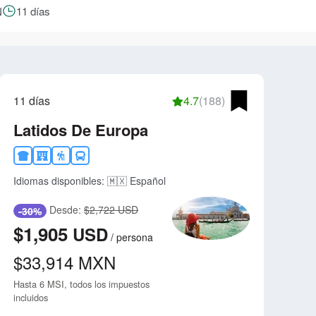
N
11 días
11 días
4.7
(188)
Latidos De Europa
Idiomas disponibles:
🇲🇽 Español
Desde:
$2,722 USD
-30%
$1,905
USD
/
persona
$33,914
MXN
Hasta 6 MSI, todos los impuestos
incluidos