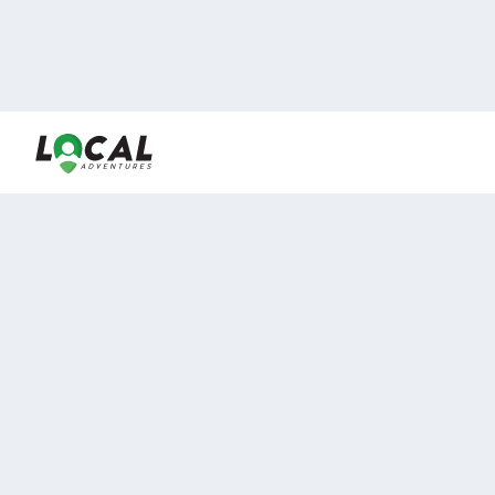
En LocalAdventures reunimos a los mejores expertos y
locales de experiencias al aire libre para acercarlos con
viajeros que desean vivir momentos únicos.
Sobre Nosotros
Buen Fin Viajes
¿Por qué elegirnos?
Club Local
Blog
Viajes en pagos
TOP DESTINOS
Viajes a Europa