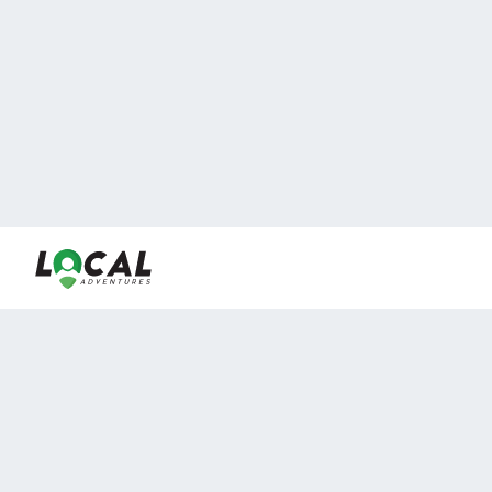
En LocalAdventures reunimos a los mejores expertos y
locales de experiencias al aire libre para acercarlos con
viajeros que desean vivir momentos únicos.
Sobre Nosotros
Buen Fin Viajes
¿Por qué elegirnos?
Club Local
Blog
Viajes en pagos