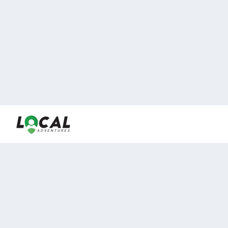
En LocalAdventures reunimos a los mejores expertos y
locales de experiencias al aire libre para acercarlos con
viajeros que desean vivir momentos únicos.
Sobre Nosotros
Buen Fin Viajes
¿Por qué elegirnos?
Club Local
Blog
Viajes en pagos