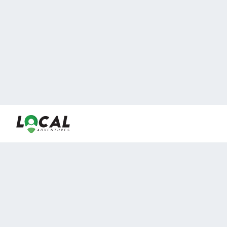
En LocalAdventures reunimos a los mejores expertos y
locales de experiencias al aire libre para acercarlos con
viajeros que desean vivir momentos únicos.
Sobre Nosotros
Buen Fin Viajes
¿Por qué elegirnos?
Club Local
Blog
Viajes en pagos