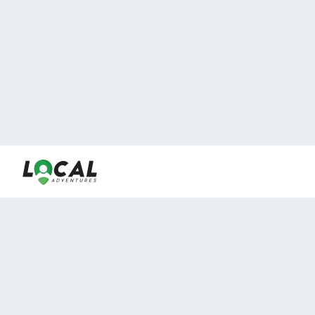
En LocalAdventures reunimos a los mejores expertos y
locales de experiencias al aire libre para acercarlos con
viajeros que desean vivir momentos únicos.
Sobre Nosotros
Buen Fin Viajes
¿Por qué elegirnos?
Club Local
Blog
Viajes en pagos