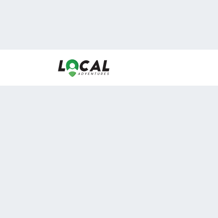
En LocalAdventures reunimos a los mejores expertos
de experiencias al aire libre para acercarlos con via
desean vivir momentos únicos.
Sobre Nosotros
Buen Fin Viajes
¿Por qué elegirnos?
Club Local
Blog
Viajes en pagos