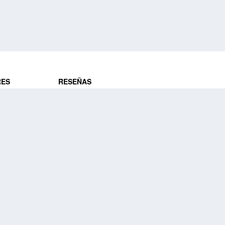
RES
RESEÑAS
ros
Opiniones de clientes
res
¿Es confiable?
Lo que dicen
DE VIAJES
Historias de viajeros
ros
NUESTRA EMPRESA
Nuestra promesa
Nuestra historia