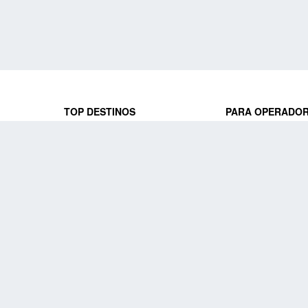
TOP DESTINOS
PARA OPERADO
 y locales
jeros que
Viajes a Europa
Trabaja con nosot
Viajes a Perú
Acceso a operado
Viajes a Egipto
PARA AGENCIAS 
Viajes a Canadá
Trabaja con nosot
Acceso a agencias