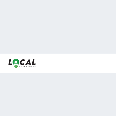
En LocalAdventures reunimos a los mejores expertos y
locales de experiencias al aire libre para acercarlos con
viajeros que desean vivir momentos únicos.
Sobre Nosotros
Buen Fin Viajes
¿Por qué elegirnos?
Club Local
Blog
Viajes en pagos