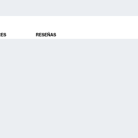
RES
RESEÑAS
ros
Opiniones de clientes
res
¿Es confiable?
Lo que dicen
DE VIAJES
Historias de viajeros
ros
NUESTRA EMPRESA
Nuestra promesa
Nuestra historia