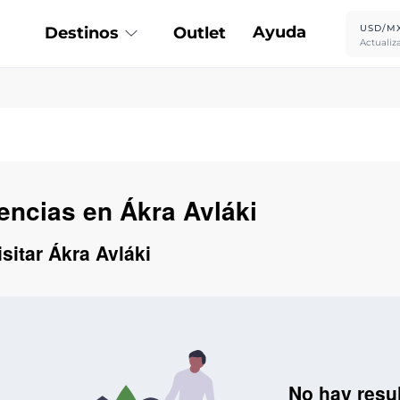
Ayuda
USD/M
Destinos
Outlet
Actualiz
iencias en Ákra Avláki
sitar Ákra Avláki
No hay resu