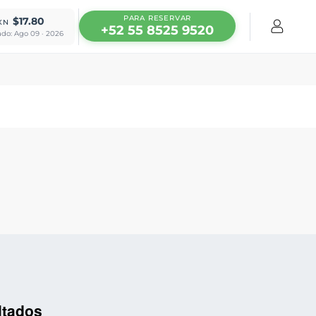
PARA RESERVAR
$17.80
XN
+52 55 8525 9520
ado: Ago 09 · 2026
ltados