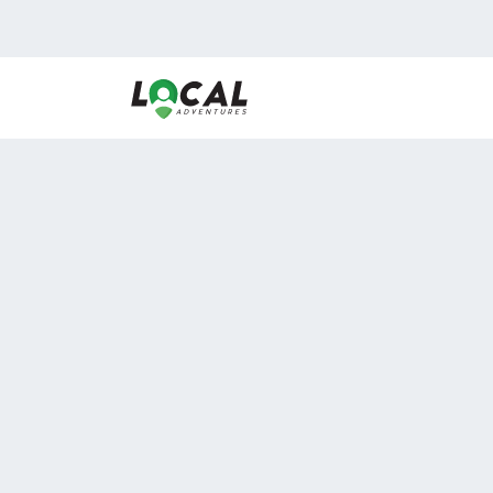
En LocalAdventures reunimos a los mejores expertos
de experiencias al aire libre para acercarlos con via
desean vivir momentos únicos.
Sobre Nosotros
Buen Fin Viajes
¿Por qué elegirnos?
Club Local
Blog
Viajes en pagos
ASOCIADOS A