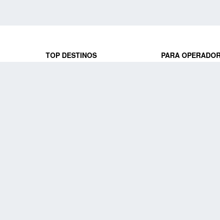
TOP DESTINOS
PARA OPERADO
 y locales
jeros que
Viajes a Europa
Trabaja con nosot
Viajes a Perú
Acceso a operado
Viajes a Egipto
PARA AGENCIAS 
Viajes a Canadá
Trabaja con nosot
Acceso a agencias