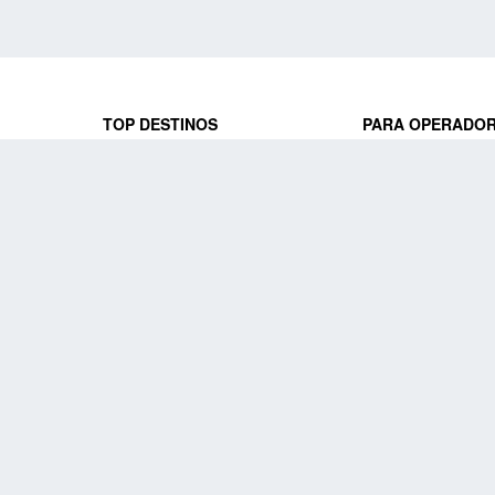
TOP DESTINOS
PARA OPERADO
 y locales
jeros que
Viajes a Europa
Trabaja con nosot
Viajes a Perú
Acceso a operado
Viajes a Egipto
PARA AGENCIAS 
Viajes a Canadá
Trabaja con nosot
Acceso a agencias