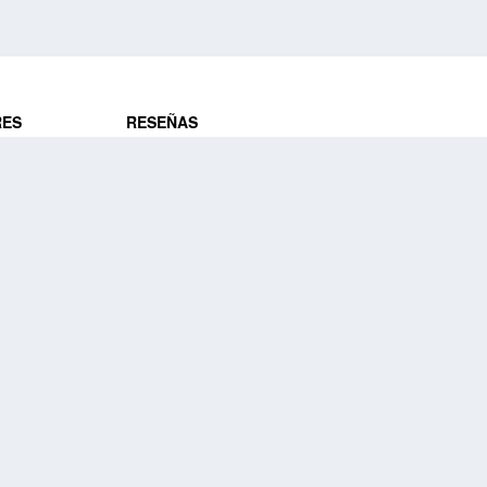
RES
RESEÑAS
ros
Opiniones de clientes
res
¿Es confiable?
Lo que dicen
DE VIAJES
Historias de viajeros
ros
NUESTRA EMPRESA
Nuestra promesa
Nuestra historia