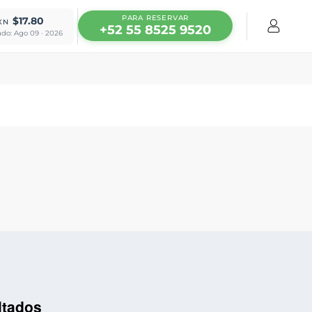
PARA RESERVAR
$17.80
XN
+52 55 8525 9520
ado: Ago 09 · 2026
ltados