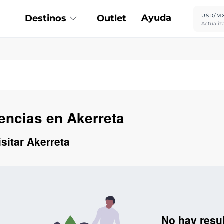
Ayuda
USD/M
Destinos
Outlet
Actualiz
iencias en Akerreta
sitar Akerreta
No hay resu