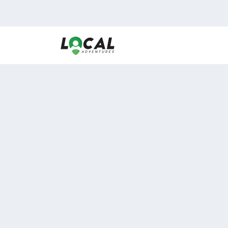
En LocalAdventures reunimos a los mejores expertos
de experiencias al aire libre para acercarlos con via
desean vivir momentos únicos.
Sobre Nosotros
Buen Fin Viajes
¿Por qué elegirnos?
Club Local
Blog
Viajes en pagos
ASOCIADOS A