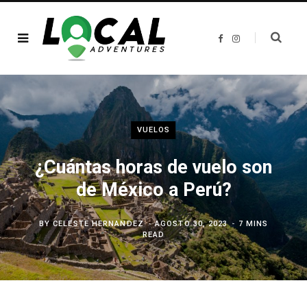
F
I
a
n
c
s
e
t
b
a
o
g
o
r
k
a
m
VUELOS
¿Cuántas horas de vuelo son
de México a Perú?
BY
CELESTE HERNANDEZ
AGOSTO 30, 2023
7 MINS
READ