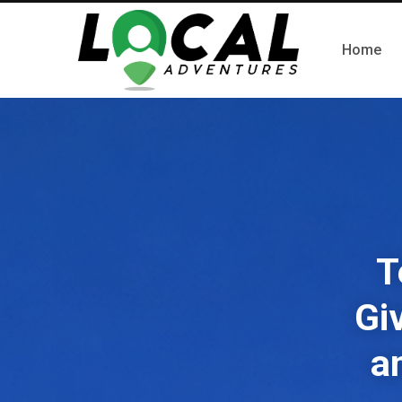
Home
T
Gi
a