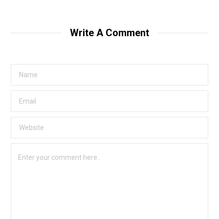
b
s
i
t
Write A Comment
e