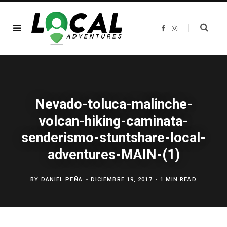
F
I
a
n
c
s
e
t
b
a
o
g
o
r
k
a
m
Nevado-toluca-malinche-
volcan-hiking-caminata-
senderismo-stuntshare-local-
adventures-MAIN-(1)
BY
DANIEL PEÑA
DICIEMBRE 19, 2017
1 MIN READ