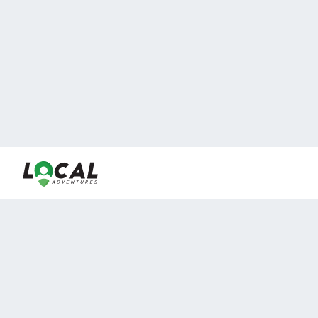
En LocalAdventures reunimos a los mejores expertos y
locales de experiencias al aire libre para acercarlos con
viajeros que desean vivir momentos únicos.
Sobre Nosotros
Buen Fin Viajes
¿Por qué elegirnos?
Club Local
Blog
Viajes en pagos