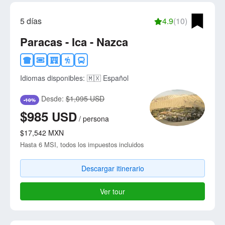
5 días
4.9
(10)
Paracas - Ica - Nazca
Idiomas disponibles:
🇲🇽 Español
Desde:
$1,095 USD
-10%
$985
USD
/
persona
$17,542
MXN
Hasta 6 MSI, todos los impuestos incluidos
Descargar itinerario
Ver tour