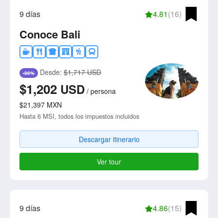
9 días
4.81
(16)
Conoce Bali
Desde:
$1,717 USD
-30%
$1,202
USD
/
persona
$21,397
MXN
Hasta 6 MSI, todos los impuestos incluidos
Descargar itinerario
Ver tour
9 días
4.86
(15)