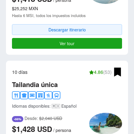
/
persona
$25,252
MXN
Hasta 6 MSI, todos los impuestos incluidos
Descargar itinerario
Ver tour
10 días
4.86
(53)
Tailandia única
Idiomas disponibles:
🇲🇽 Español
Desde:
$2,040 USD
-30%
$1,428
USD
/
persona