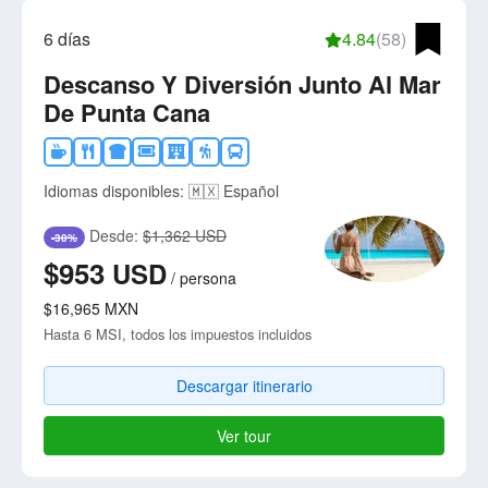
6 días
4.84
(58)
Descanso Y Diversión Junto Al Mar
De Punta Cana
Idiomas disponibles:
🇲🇽 Español
Desde:
$1,362 USD
-30%
$953
USD
/
persona
$16,965
MXN
Hasta 6 MSI, todos los impuestos incluidos
Descargar itinerario
Ver tour