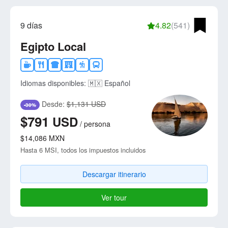
9 días
4.82
(541)
Egipto Local
Idiomas disponibles:
🇲🇽 Español
Desde:
$1,131 USD
-30%
$791
USD
/
persona
$14,086
MXN
Hasta 6 MSI, todos los impuestos incluidos
Descargar itinerario
Ver tour