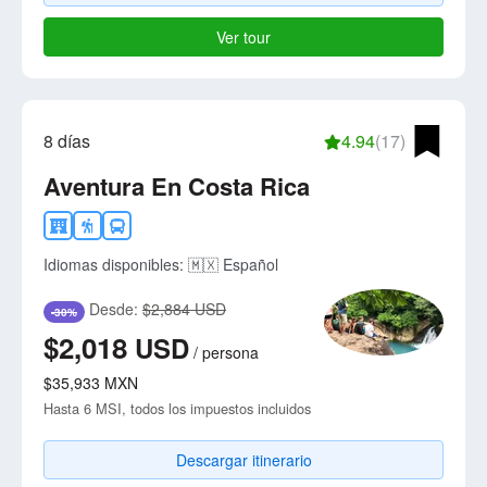
Ver tour
8 días
4.94
(17)
Aventura En Costa Rica
Idiomas disponibles:
🇲🇽 Español
Desde:
$2,884 USD
-30%
$2,018
USD
/
persona
$35,933
MXN
Hasta 6 MSI, todos los impuestos incluidos
Descargar itinerario