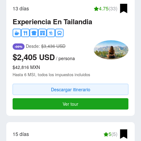
13 días
4.75
(33)
Experiencia En Tailandia
Desde:
$3,436 USD
-30%
$2,405
USD
/
persona
$42,816
MXN
Hasta 6 MSI, todos los impuestos incluidos
Descargar itinerario
Ver tour
15 días
5
(5)