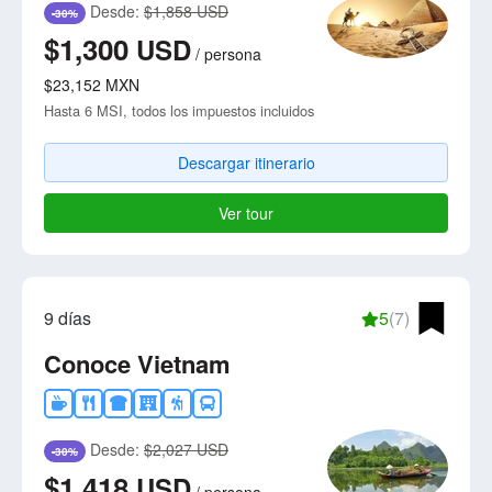
Desde:
$1,858 USD
-30%
$1,300
USD
/
persona
$23,152
MXN
Hasta 6 MSI, todos los impuestos incluidos
Descargar itinerario
Ver tour
9 días
5
(7)
Conoce Vietnam
Desde:
$2,027 USD
-30%
$1,418
USD