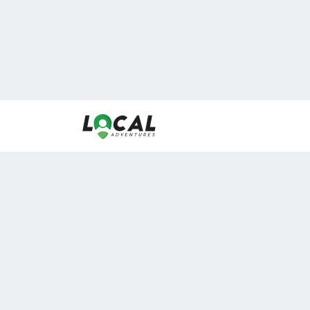
En LocalAdventures reunimos a los mejores expertos
de experiencias al aire libre para acercarlos con via
desean vivir momentos únicos.
Sobre Nosotros
Buen Fin Viajes
¿Por qué elegirnos?
Club Local
Blog
Viajes en pagos