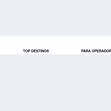
TOP DESTINOS
PARA OPERADO
 y locales
jeros que
Viajes a Europa
Trabaja con nosot
Viajes a Perú
Acceso a operado
Viajes a Egipto
PARA AGENCIAS 
Viajes a Canadá
Trabaja con nosot
Acceso a agencias