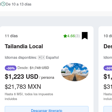
N
De 10 a 13 días
11 días
4.66
(3)
10 d
Tailandia Local
Des
Idiomas disponibles:
🇲🇽 Español
Idiom
Desde:
$1,748 USD
-30%
-30
$1,223
$1
USD
/
persona
$21,783
MXN
$3
Hasta 6 MSI, todos los impuestos
Hasta
incluidos
inclui
Descargar itinerario