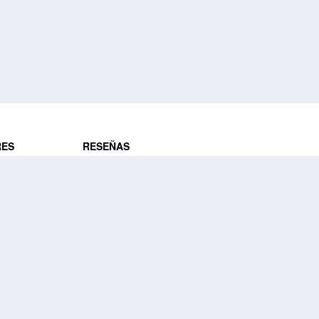
RES
RESEÑAS
ros
Opiniones de clientes
res
¿Es confiable?
Lo que dicen
DE VIAJES
Historias de viajeros
ros
NUESTRA EMPRESA
Nuestra promesa