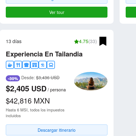
Ver tour
13 días
4.75
(33)
Experiencia En Tailandia
Desde:
$3,436 USD
-30%
$2,405
USD
/
persona
$42,816
MXN
Hasta 6 MSI, todos los impuestos
incluidos
Descargar itinerario