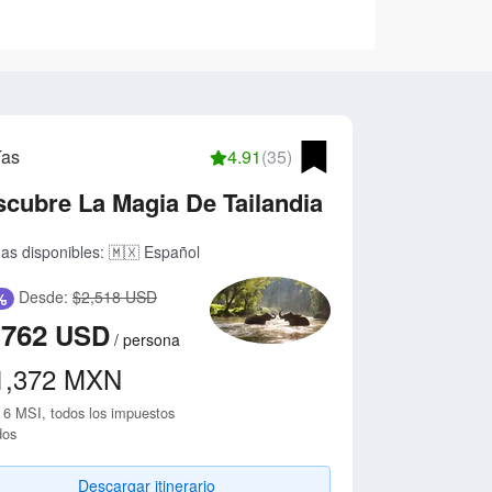
ías
4.91
(35)
cubre La Magia De Tailandia
as disponibles:
🇲🇽 Español
Desde:
$2,518 USD
%
,762
USD
/
persona
1,372
MXN
 6 MSI, todos los impuestos
dos
Descargar itinerario