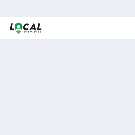
En LocalAdventures reunimos a los mejores expertos y
locales de experiencias al aire libre para acercarlos con
viajeros que desean vivir momentos únicos.
Sobre Nosotros
Buen Fin Viajes
¿Por qué elegirnos?
Club Local
Blog
Viajes en pagos
TOP DESTINOS
Viajes a Europa
Viajes a Perú
Viajes a Egipto