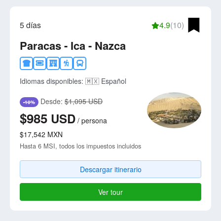
5 días
4.9
(10)
Paracas - Ica - Nazca
Idiomas disponibles:
🇲🇽 Español
Desde:
$1,095 USD
-10%
$985
USD
/
persona
$17,542
MXN
Hasta 6 MSI, todos los impuestos incluidos
Descargar itinerario
Ver tour