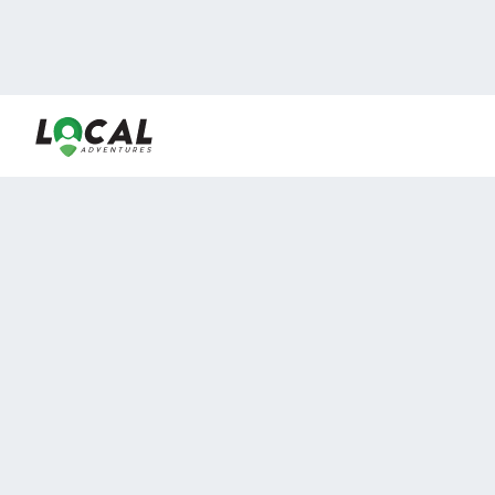
En LocalAdventures reunimos a los mejores expertos y
locales de experiencias al aire libre para acercarlos con
viajeros que desean vivir momentos únicos.
Sobre Nosotros
Buen Fin Viajes
¿Por qué elegirnos?
Club Local
Blog
Viajes en pagos
TOP DESTINOS
Viajes a Europa
Viajes a Perú