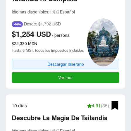
Idiomas disponibles:
🇲🇽 Español
Desde:
$1,792 USD
-30%
$1,254
USD
/
persona
$22,330
MXN
Hasta 6 MSI, todos los impuestos incluidos
Descargar itinerario
Ver tour
10 días
4.91
(35)
Descubre La Magia De Tailandia
Idiomas disponibles:
🇲🇽 Español