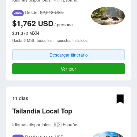
Desde:
$2,518 USD
-30%
$1,762
USD
/
persona
$31,372
MXN
Hasta 6 MSI, todos los impuestos incluidos
Descargar itinerario
Ver tour
11 días
Tailandia Local Top
Idiomas disponibles:
🇲🇽 Español
Desde:
$2,910 USD