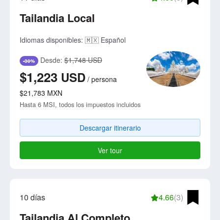
Tailandia Local
Idiomas disponibles:
🇲🇽 Español
Desde:
$1,748 USD
-30%
$1,223
USD
/
persona
$21,783
MXN
Hasta 6 MSI, todos los impuestos incluidos
Descargar itinerario
Ver tour
10 días
4.66
(3)
Tailandia Al Completo