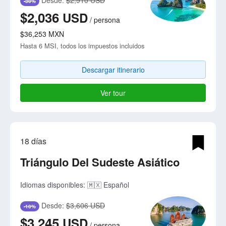
-30%
$2,036
USD
/
persona
$36,253
MXN
Hasta 6 MSI, todos los impuestos incluidos
Descargar itinerario
Ver tour
18 días
Triángulo Del Sudeste Asiático
Idiomas disponibles:
🇲🇽 Español
Desde:
$3,606 USD
-10%
$3,245
USD
/
persona