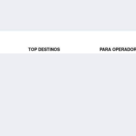
TOP DESTINOS
PARA OPERADO
 y locales
jeros que
Viajes a Europa
Trabaja con nosot
Viajes a Perú
Acceso a operado
Viajes a Egipto
PARA AGENCIAS 
Viajes a Canadá
Trabaja con nosot
Acceso a agencias