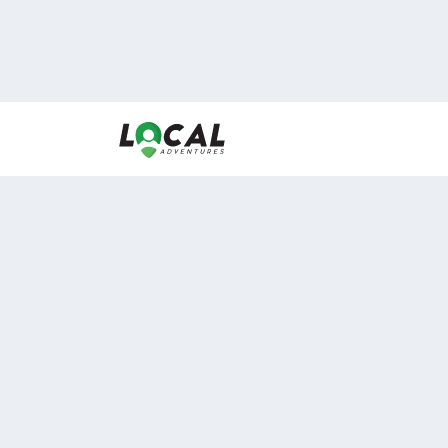
En LocalAdventures reunimos a los mejores expertos
de experiencias al aire libre para acercarlos con via
desean vivir momentos únicos.
Sobre Nosotros
Buen Fin Viajes
¿Por qué elegirnos?
Club Local
Blog
Viajes en pagos